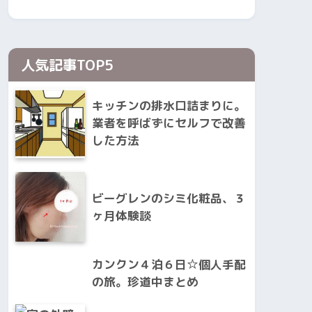
人気記事TOP5
キッチンの排水口詰まりに。
業者を呼ばずにセルフで改善
した方法
ビーグレンのシミ化粧品、３
ヶ月体験談
カンクン４泊６日☆個人手配
の旅。珍道中まとめ