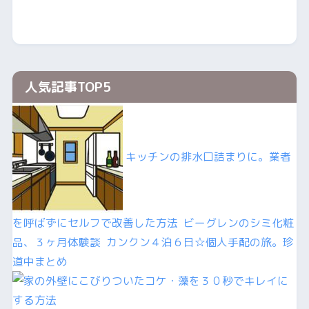
人気記事TOP5
キッチンの排水口詰まりに。業者
を呼ばずにセルフで改善した方法
ビーグレンのシミ化粧
品、３ヶ月体験談
カンクン４泊６日☆個人手配の旅。珍
道中まとめ