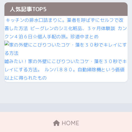
人気記事TOP5
キッチンの排水口詰まりに。業者を呼ばずにセルフで改
善した方法
ビーグレンのシミ化粧品、３ヶ月体験談
カン
クン４泊６日☆個人手配の旅。珍道中まとめ
嘘みたい！家の外壁にこびりついたコケ・藻を３０秒でキ
レイにする方法。
ルンバ８８０。自動掃除機という価値
以上に得られたもの
HOME