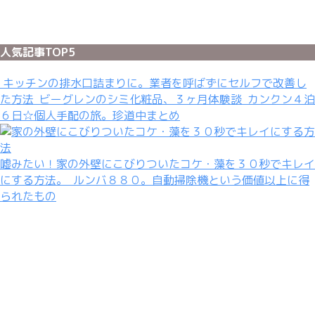
人気記事TOP5
キッチンの排水口詰まりに。業者を呼ばずにセルフで改善し
た方法
ビーグレンのシミ化粧品、３ヶ月体験談
カンクン４泊
６日☆個人手配の旅。珍道中まとめ
嘘みたい！家の外壁にこびりついたコケ・藻を３０秒でキレイ
にする方法。
ルンバ８８０。自動掃除機という価値以上に得
られたもの