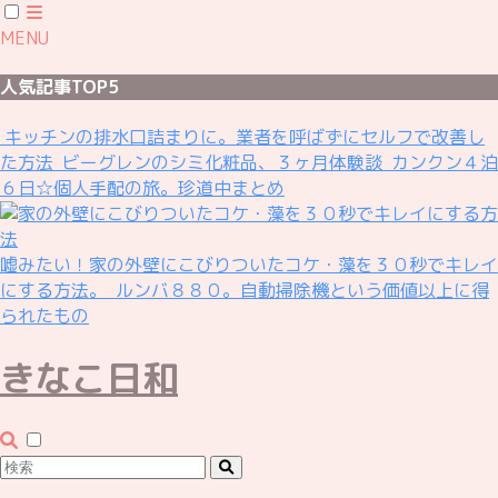
MENU
人気記事TOP5
キッチンの排水口詰まりに。業者を呼ばずにセルフで改善し
た方法
ビーグレンのシミ化粧品、３ヶ月体験談
カンクン４泊
６日☆個人手配の旅。珍道中まとめ
嘘みたい！家の外壁にこびりついたコケ・藻を３０秒でキレイ
にする方法。
ルンバ８８０。自動掃除機という価値以上に得
られたもの
きなこ日和